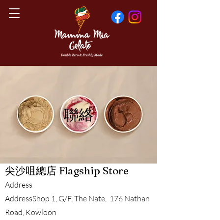
聯絡
​尖沙咀總店 Flagship Store
Address
Address
Shop 1, G/F, The Nate, 176 Nathan
Road, Kowloon