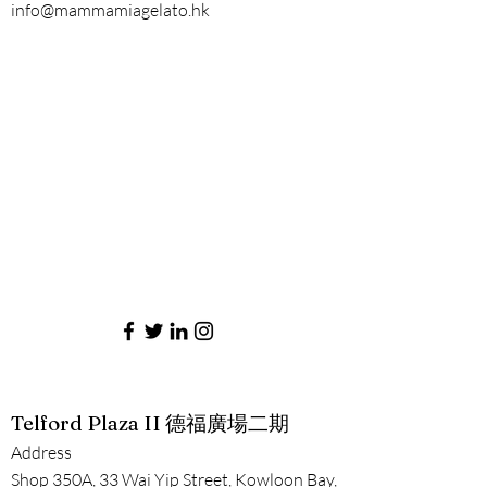
info@mammamiagelato.hk
Telford Plaza II 德福廣場二期
Address
Shop 350A, 33 Wai Yip Street, Kowloon Bay,