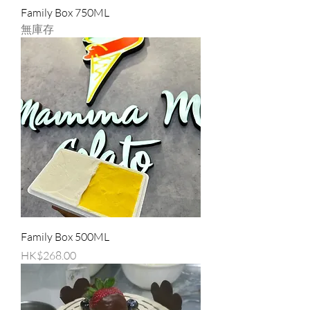
Family Box 750ML
無庫存
Family Box 500ML
價格
HK$268.00